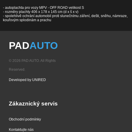
- autoplachta pro vozy MPV - OFF ROAD velikost S
- rozměry plachty 406 x 178 x 145 cm (d x š x v)
- spolehlivě ochrání automobil proti slunečnímu záření, dešti, sněhu, námraze,
kouřovým splodinám a prachu
PAD
AUTO
© 2026 PAD AUTO. All Rights
Reserved.
Developed by UNIRED
Zákaznický servis
Obchodní podmínky
Kontaktujte nás